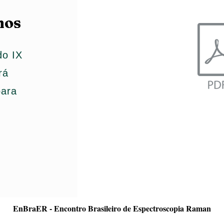
mos
do IX
rá
para
EnBraER - Encontro Brasileiro de Espectroscopia Raman